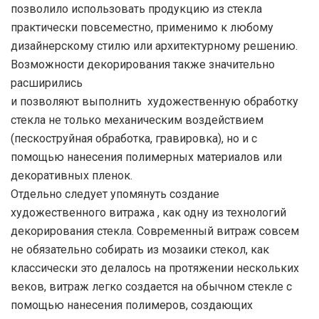
позволило использовать продукцию из стекла
ФАЦЕНТНЫЕ ЭЛЕМЕНТЫ
ЦВЕТНОЕ СТЕКЛО
ЗЕРКАЛО СОСТАРЕННОЕ
СВЕРЛЕНИЕ ОТВЕРСТИЙ
НАКЛЕЙКА ДЕКОРАТИВНЫХ ПЛЕНОК
ИЗГОТОВЛЕНИЕ ТРИПЛЕКСА
практически повсеместно, применимо к любому
дизайнерскому стилю или архитектурному решению.
ФОТОПЕЧАТЬ НА ШКАФАХ-КУПЕ
ЗЕРКАЛО МАТОВОЕ
ГРАВИРОВКА
РАБОТА СО СВИНЦОВОЙ ЖИЛОЙ
ЗАКАЛКА СТЕКЛА
Возможности декорирования также значительно
расширились
ФОТОПЕЧАТЬ НА СТЕНОВЫХ ПАНЕЛЯХ
ЗЕРКАЛО УЗОРЧАТОЕ
СКЛЕЙКА СТЕКЛА
ВИТРАЖНЫЙ КОНТУР
и позволяют выполнить художественную обработку
стекла не только механическим воздействием
МОЛЛИРОВАНИЕ СТЕКЛА
(пескоструйная обработка, гравировка), но и с
помощью нанесения полимерных материалов или
НАКЛЕЙКА БРОНЕПЛЕНКИ
декоративных пленок.
Отдельно следует упомянуть создание
художественного витража , как одну из технологий
декорирования стекла. Современный витраж совсем
не обязательно собирать из мозаики стекол, как
классически это делалось на протяжении нескольких
веков, витраж легко создается на обычном стекле с
помощью нанесения полимеров, создающих