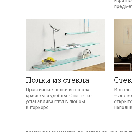
и фитне
предмет
ПОДРОБНЕЕ
Полки из стекла
Сте
Практичные полки из стекла
Использ
красивы и удобны. Они легко
– это в
устанавливаются в любом
открыто
интерьере.
наполни