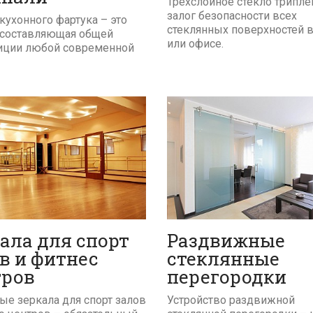
Трехслойное стекло триплек
залог безопасности всех
кухонного фартука – это
стеклянных поверхностей 
 составляющая общей
или офисе.
иции любой современной
ПОДРОБНЕЕ
ПОДРОБНЕЕ
ала для спорт
Раздвижные
в и фитнес
стеклянные
тров
перегородки
ые зеркала для спорт залов
Устройство раздвижной