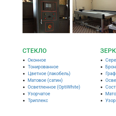
СТЕКЛО
ЗЕР
Оконное
Сер
Тонированное
Брон
Цветное (лакобель)
Граф
Матовое (сатин)
Осве
Осветленное (OptiWhite)
Сост
Узорчатое
Мат
Триплекс
Узор