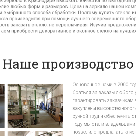
 зеркало в Краснодаре высокого качества по выгодной цен
елие любых форм и размеров. Цена на зеркало нашей ком
и выбранного способа обработки. Поэтому купить стекло и
екла производится при помощи лучшего современного обо
сть заказать стекло, не переплачивая. Изучив предложени
гаем приобрести декоративное и оконное стекло на лучших
Наше производство
Основанное нами в 2000 го
браться за заказы любого 
гарантировать заказчикам 
закуплены высокотехнологи
ручной труд и обеспечить 
году мы стали владельцами
позволило предлагать клие