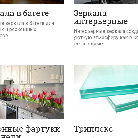
ала в багете
Зеркала
интерьерные
е зеркала в багете для
ых и роскошных
Интерьерные зеркала созд
ров.
уютную атмосферу как в кв
так и в доме.
ПОДРОБНЕЕ
ПОДРОБНЕЕ
онные фартуки
Триплекс
инали