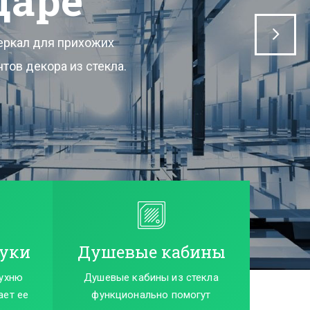
ожить широкий
ей
ам.
уки
Душевые кабины
кухню
Душевые кабины из стекла
ает ее
функционально помогут