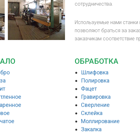
сотрудничества.
Используемые нами станки
позволяют браться за зака
заказчикам соответствие 
КАЛО
ОБРАБОТКА
ебро
Шлифовка
за
Полировка
ит
Фацет
тленное
Гравировка
аренное
Сверление
овое
Склейка
чатое
Моллирование
Закалка