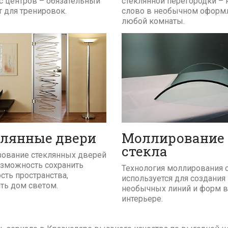
с центров – обязательный
стеклянной перегородки – 
 для тренировок.
слово в необычном оформ
любой комнаты.
ПОДРОБНЕЕ
ПОДРОБНЕЕ
Моллирование
клянные двери
стекла
ование стеклянных дверей
озможность сохранить
Технология моллирования 
сть пространства,
используется для создания
ть дом светом.
необычных линий и форм в
интерьере.