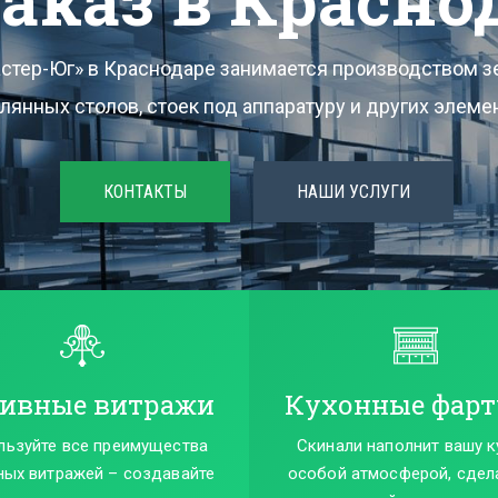
ассмастер-Юг» готова предл
ссортимент заливных витраж
Краснодаре по выгодным цен
ПОДРОБНЕЕ
ГАЛЕРЕЯ
ивные витражи
Кухонные фарт
льзуйте все преимущества
Скинали наполнит вашу 
ных витражей – создавайте
особой атмосферой, сдел